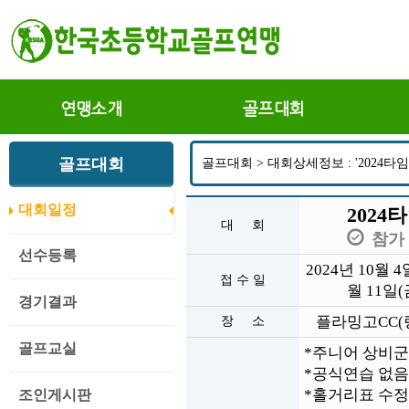
연맹소개
골프대회
골프대회
골프대회 > 대회상세정보 : '2024
대회일정
202
대 회
참가
선수등록
2024년 10월 4
접 수 일
월 11일(
경기결과
플라밍고CC(
장 소
골프교실
*주니어 상비
*공식연습 없음
*홀거리표 수정
조인게시판