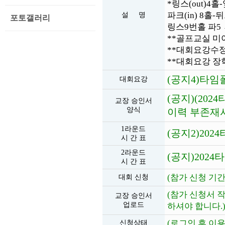
*링스(out)4
파크(in) 8홀-
설 명
포토갤러리
링스9번홀 파5 →
**골프교실 미
**대회요강수정
**대회요강 장
(공지4)타임
대회요강
(공지)(20
교장 승인서
양식
이력 부존재서
1라운드
(공지2)202
시 간 표
2라운드
(공지)2024
시 간 표
(참가 신청 기
대회 신청
(참가 신청서 
교장 승인서
업로드
하셔야 합니다.
(로그인 후 이용
신청상태