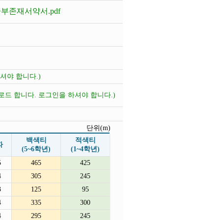
부존재서약서.pdf
셔야 합니다.)
로드 합니다. 로그인을 하셔야 합니다.)
단위(m)
백색티
적색티
파
(5~6학년)
(1~4학년)
5
465
425
4
305
245
3
125
95
4
335
300
4
295
245