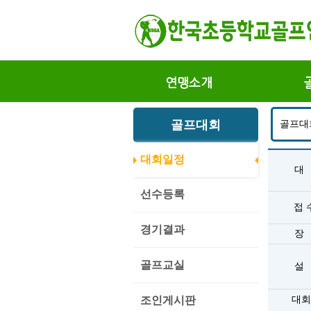
연맹소개
골프대회
골프대회
대회일정
대
선수등록
접 
경기결과
장
골프교실
설
조인게시판
대회