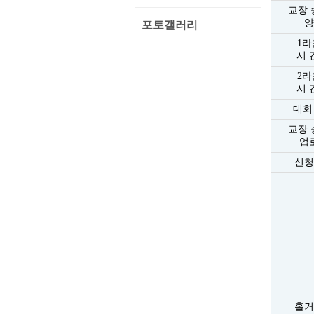
교장 
양
포토갤러리
1라
시 
2라
시 
대회
교장 
업
신청
홀거