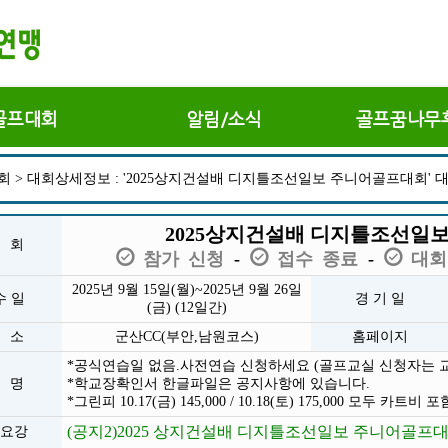
골프대회
알림/소식
골프꿈나무
 > 대회상세정보 : '2025상지건설배 디지틀조선일보 주니어골프대회' 대
2025상지건설배 디지틀조선일
 회
참가 신청
접수 종료
대회
-
-
2025년 9월 15일(월)~2025년 9월 26일
수 일
경 기 일
(금) (12일간)
 소
군산CC(부안,남원코스)
홈페이지
*공식연습일 없음.사전연습 신청하세요 (골프교실 신청자는 
 명
*학교장확인서 한글파일은 공지사항에 있습니다.
*그린피 10.17(금) 145,000 / 10.18(토) 175,000 모두
(공지2)2025 상지건설배 디지틀조선일보 주니어골프대
요강