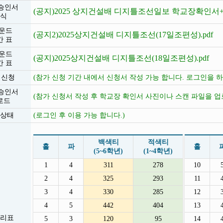
승인서
(공지)2025 상지건설배 디지틀조선일보 학교장확인서+
식
운드
(공지2)2025상지건설배 디지틀조선(17일조편성).pdf
간 표
운드
(공지)2025상지건설배 디지틀조선(18일조편성).pdf
간 표
 신청
(참가 신청 기간 내에서 신청서 작성 가능 합니다. 로그인을 하
승인서
(참가 신청서 작성 후 학교장 확인서 사진이나 스캔 파일을 업
로드
상태
(로그인 후 이용 가능 합니다.)
백색티
적색티
홀
파
홀
(5~6학년)
(1~4학년)
1
4
311
278
10
2
4
325
293
11
3
4
330
285
12
4
5
442
404
13
리표
5
3
120
95
14