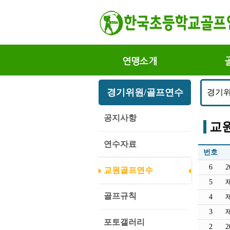
연맹소개
경기위원/골프연수
경기위
공지사항
교
연수자료
번호
6
교원골프연수
5
골프규칙
4
3
포토갤러리
2