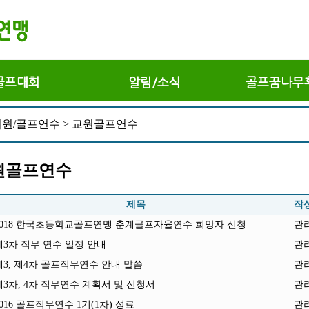
골프대회
알림/소식
골프꿈나무
원/골프연수 > 교원골프연수
원골프연수
제목
작
2018 한국초등학교골프연맹 춘계골프자율연수 희망자 신청
관
제3차 직무 연수 일정 안내
관
제3, 제4차 골프직무연수 안내 말씀
관
제3차, 4차 직무연수 계획서 및 신청서
관
2016 골프직무연수 1기(1차) 성료
관