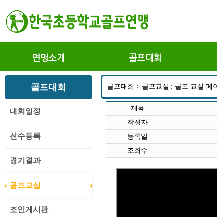
연맹소개
골프대회
골프대회
골프대회 > 골프교실 : 골프 교실 페
제목
대회일정
작성자
선수등록
등록일
조회수
경기결과
골프교실
조인게시판