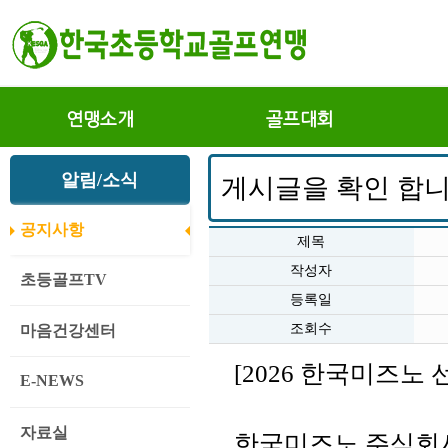
연맹소개
골프대회
알림/소식
게시글을 확인 합니
공지사항
제목
작성자
초등골프TV
등록일
조회수
마음건강센터
[2026 한국미즈노
E-NEWS
자료실
한국미즈노 주식회