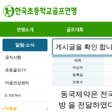
연맹소개
골프대회
알림/소식
게시글을 확인 합니
공지사항
제목
작성자
초등골프TV
등록일
조회수
마음건강센터
 동국제약은 전
E-NEWS
방 을 전달하였
자료실