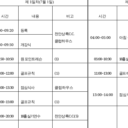
1
제
일차(7월 1일)
시간
내용
비고
시간
00~09:20
등록
C.C.
천안상록
04:00~05:00
아침
클럽하우스
30~09:50
개강식
:50~10:50
(1)
05:00~10:30
18
원
포인트
레슨
홀
:00~12:00
(1)
11:00~13:00
골프규칙
골프
:00~13:30
점심식사
클럽하우스
13:00~14:00
점심
:00~15:00
(1)
골프규칙
:00~20:30
18
C.C.(5)
홀
실기연수
천안상록