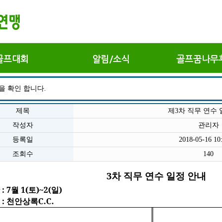
골프대회
알림/소식
골프꿈나무
을 확인 합니다.
제목
제3차 직무 연수 
작성자
관리자
등록일
2018-05-16 10
조회수
140
3
차
직무
연수
일정
안내
: 7
1(
)~2(
)
월
토
일
: 
C.C.
천안상록