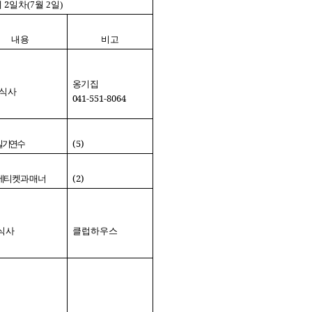
2
제
일차(7월 2일)
내용
비고
옹기집
식사
041
-551-8064
(5)
실기연수
(2)
에티켓과
매너
식사
클럽하우스