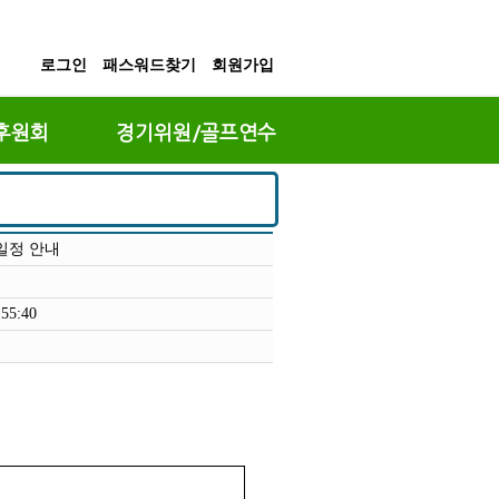
로그인
패스워드찾기
회원가입
후원회
경기위원/골프연수
일정 안내
:55:40