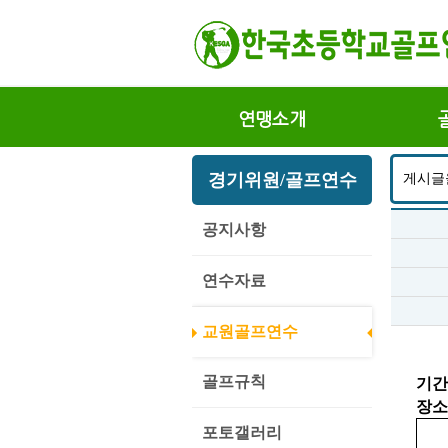
연맹소개
경기위원/골프연수
게시글
공지사항
연수자료
교원골프연수
골프규칙
기간
장소
포토갤러리